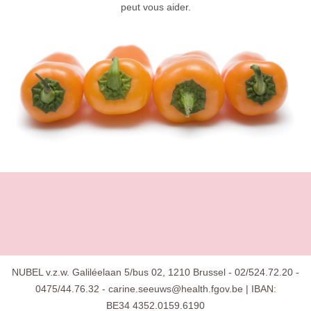
peut vous aider.
NUBEL v.z.w. Galiléelaan 5/bus 02, 1210 Brussel - 02/524.72.20 -
0475/44.76.32 - carine.seeuws@health.fgov.be | IBAN:
BE34 4352.0159.6190